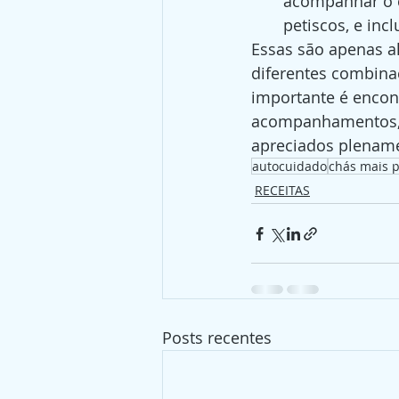
acompanhar o c
petiscos, e in
Essas são apenas a
diferentes combina
importante é encont
acompanhamentos, 
apreciados plenam
autocuidado
chás mais 
RECEITAS
Posts recentes