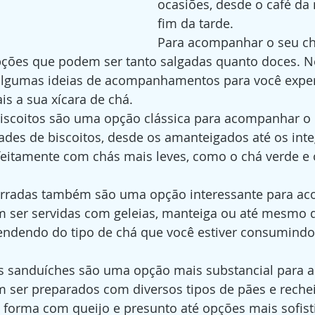
ocasiões, desde o café da
fim da tarde.
Para acompanhar o seu chá
pções que podem ser tanto salgadas quanto doces. Ne
algumas ideias de acompanhamentos para você exper
is a sua xícara de chá.
iscoitos são uma opção clássica para acompanhar o 
ades de biscoitos, desde os amanteigados até os inte
itamente com chás mais leves, como o chá verde e 
orradas também são uma opção interessante para a
m ser servidas com geleias, manteiga ou até mesmo q
ndendo do tipo de chá que você estiver consumindo
s sanduíches são uma opção mais substancial para 
m ser preparados com diversos tipos de pães e rechei
e forma com queijo e presunto até opções mais sofis