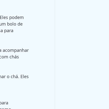
 Eles podem 
um bolo de 
a para 
ra acompanhar 
 com chás 
r o chá. Eles 
para 