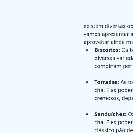
existem diversas o
vamos apresentar 
aproveitar ainda ma
Biscoitos: 
Os b
diversas varied
combinam perfe
Torradas:
 As t
chá. Elas pode
cremosos, depe
Sanduíches:
 O
chá. Eles pode
clássico pão d