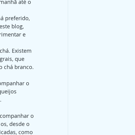
 manhã até o 
 preferido, 
ste blog, 
imentar e 
chá. Existem 
grais, que 
o chá branco.
companhar o 
ueijos 
.
acompanhar o 
os, desde o 
ticadas, como 