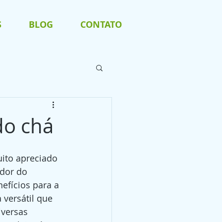
S
BLOG
CONTATO
do chá
ito apreciado 
dor do 
efícios para a 
versátil que 
versas 