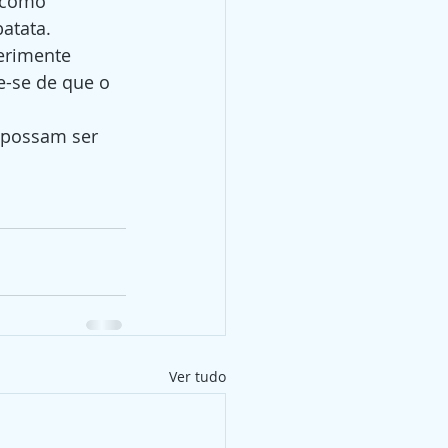
 como 
atata.
erimente 
e-se de que o 
possam ser 
Ver tudo