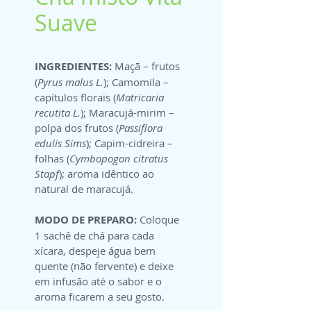
Suave
INGREDIENTES:
 Maçã – frutos 
(
Pyrus malus L.
); Camomila – 
capítulos florais (
Matricaria 
recutita L.
); Maracujá-mirim – 
polpa dos frutos (
Passiflora 
edulis Sims
); Capim-cidreira – 
folhas (
Cymbopogon citratus 
Stapf
); aroma idêntico ao 
natural de maracujá.
MODO DE PREPARO:
 Coloque 
1 sachê de chá para cada 
xícara, despeje água bem 
quente (não fervente) e deixe 
em infusão até o sabor e o 
aroma ficarem a seu gosto.