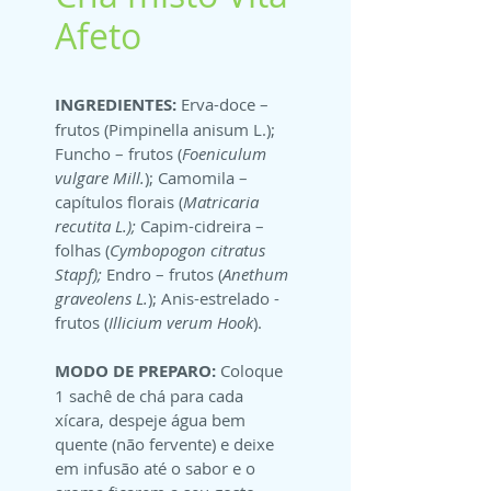
Afeto
INGREDIENTES:
 Erva-doce – 
frutos (Pimpinella anisum L.); 
Funcho – frutos (
Foeniculum 
vulgare Mill.
); Camomila – 
capítulos florais (
Matricaria 
recutita L.); 
Capim-cidreira – 
folhas (
Cymbopogon citratus 
Stapf); 
Endro – frutos (
Anethum 
graveolens L.
); Anis-estrelado - 
frutos (
Illicium verum Hook
).
MODO DE PREPARO:
 Coloque 
1 sachê de chá para cada 
xícara, despeje água bem 
quente (não fervente) e deixe 
em infusão até o sabor e o 