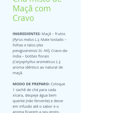
Maçã com
Cravo
INGREDIENTES:
 Maçã – frutos 
(
Pyrus malus L.
); Mate tostado – 
folhas e talos (
Ilex 
paraguariensis St. Hil
); Cravo-da-
índia – botões florais 
(
Caryophyllus aromaticus L.
); 
aroma idêntico ao natural de 
maçã.
MODO DE PREPARO:
 Coloque 
1 sachê de chá para cada 
xícara, despeje água bem 
quente (não fervente) e deixe 
em infusão até o sabor e o 
aroma ficarem a seu gosto.