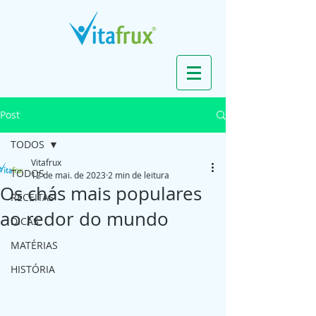
Post
TODOS
Vitafrux
TODOS
12 de mai. de 2023
2 min de leitura
Os chás mais populares
RECEITAS
ao redor do mundo
DICAS
MATÉRIAS
HISTÓRIA