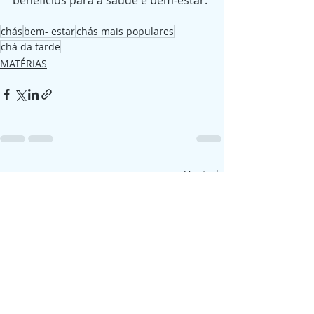
chás
bem- estar
chás mais populares
chá da tarde
MATÉRIAS
Posts recentes
Ver tudo